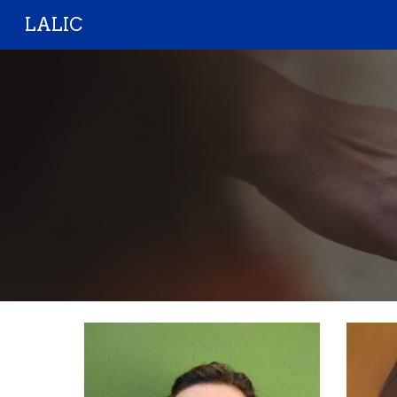
LALIC
Sk