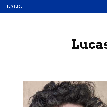
LALIC
Sk
Luca