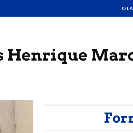
O LA
ip to main content
Skip to navigat
s Henrique Marc
For