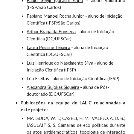
Fábio Seyiji Igarashi Anno
- aluno voluntário
(IFSP/São Carlos)
Fabiano Manoel Rocha Junior - aluno de Iniciação
Ci
entífica (IFSP/São Carlos)
- aluno de Iniciação
Arthur Braga da Fonseca
Científica (DC/UFSCar)
Laura Pessine Teixeira
- aluna de Iniciação
Científica (DC/UFSCar)
Luiz Henrique do Nascimento Silva
- alun
o
de
Iniciação Científica (
IF
S
P
)
L
éo Freitas
- aluno de Iniciação Científica (IFSP)
Alexandra Bujokas Siqueira
- aluna de Pós-
doutorado (DC/UFSCar)
Publicações da equipe do LALIC relacionadas a
este projeto:
MATSUDA, W. T.; CASELI, H. M.; VALEJO, A. D. B.;
IASULAITIS, S. Câmaras de eco políticas durante
os atos antidemocráticos: topologia de interação