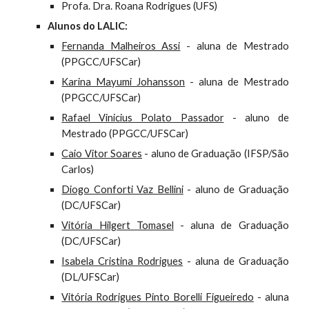
Profa. Dra. Roana Rodrigues (UFS)
Alunos do LALIC:
Fernanda Malheiros Assi
-
alun
a
de Mestrado
(PPGCC/UFSCar)
Karina Mayumi Johansson
-
alun
a
de Mestrado
(PPGCC/UFSCar)
Rafael Vinicius Polato Passador
-
aluno de
Mestrado (PPGCC/UFSCar)
Caio Vitor Soares
- aluno de Graduação (IFSP/São
Carlos)
Diogo Conforti Vaz Bellini
- aluno de Graduação
(DC/UFSCar)
Vitória Hilgert Tomasel
- aluna de Graduação
(DC/UFSCar)
Isabela Cristina Rodrigues
- aluna de Graduação
(DL/U
FSCar)
Vitória Rodrigues Pinto Borelli Figueiredo
- aluna