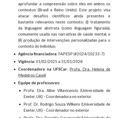
aprofundar a compreensão sobre eles em ambos os
contextos (Brasil e Reino Unido). Este projeto visa
atacar desafios científicos ainda presentes e
bastante relevantes neste contexto: (i) tratamento
da linguagem abstrata (como linguagem figurada),
comumente usada nas narrativas de saúde mental, e
(ii) produção de intervenções personalizadas para o
contexto do indivíduo.
Agência financiadora:
FAPESP (#2024/10233-7)
Vigência:
01/02/2025 a 31/01/2028
Coordenadora na UFSCar:
Profa. Dra.
Helena de
Medeiros Caseli
Equipe de professores:
Profa. Dra. Al
ine Villavicencio
(
Universidade de
Exeter, UK
) -
Coordenadora no exterior
Prof. Dr. Rodrigo Souza Wilkens (
Universidade de
Exeter, UK) - Coordenador no exterior
Profa. Dra. Doretta Caramaschi (
Universidade de