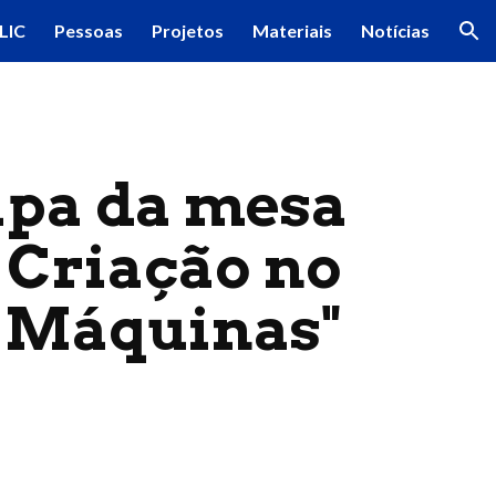
LIC
Pessoas
Projetos
Materiais
Notícias
ion
cipa da mesa
: Criação no
 Máquinas"