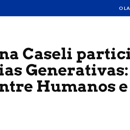
O LA
ip to main content
Skip to navigat
na Caseli parti
ias Generativas
entre Humanos e